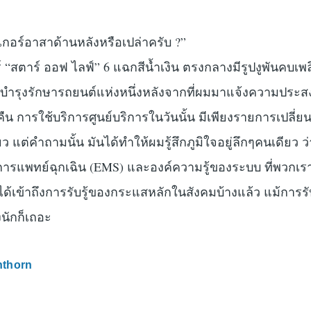
ิ๊กเกอร์อาสาด้านหลังหรือเปล่าครับ ?”
์ “สตาร์ ออฟ ไลฟ์” 6 แฉกสีน้ำเงิน ตรงกลางมีรูปงูพันคบเพล
รบำรุงรักษารถยนต์แห่งหนึ่งหลังจากที่ผมมาแจ้งความประส
น การใช้บริการศูนย์บริการในวันนั้น มีเพียงรายการเปลี่ยน
ว แต่คำถามนั้น มันได้ทำให้ผมรู้สึกภูมิใจอยู่ลึกๆคนเดียว ว
ารแพทย์ฉุกเฉิน (EMS) และองค์ความรู้ของระบบ ที่พวกเรา
ได้เข้าถึงการรับรู้ของกระแสหลักในสังคมบ้างแล้ว แม้การรับร
งนักก็เถอะ
nthorn