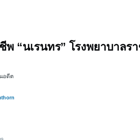
์กู้ชีพ “นเรนทร” โรงพยาบาลราช
นอดีต
nthorn
09