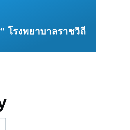
ทร" โรงพยาบาลราชวิถี
mb
y