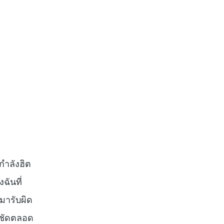
กำลังฮิต
ฉันที่
มารับผิด
งชัดตลอด