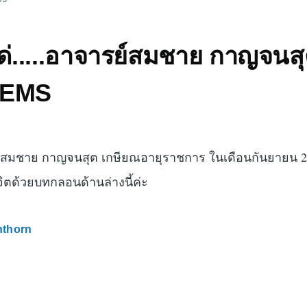
.....อาจารย์สมชาย กาญจนสุต..
น EMS
ย์สมชาย กาญจนสุต เกษียณอายุราชการ ในเดือนกันยายน 255
าจิตด้วยบทกลอนด้านล่างนี้ค่ะ
nthorn