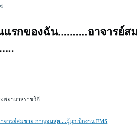
09
แรกของฉัน..........อาจารย์
...
โรงพยาบาลราชวิถี
อาจารย์สมชาย กาญจนสุต....ผู้บุกเบิกงาน EMS