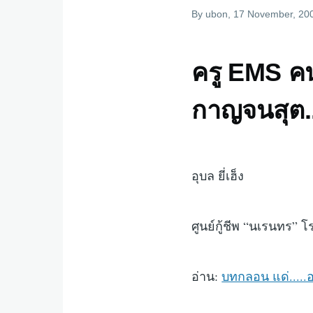
By
ubon
, 17 November, 20
ครู EMS คน
กาญจนสุต...
อุบล ยี่เฮ็ง
ศูนย์กู้ชีพ “นเรนทร” 
อ่าน:
บทกลอน แด่.....