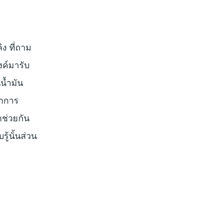
ิง ที่ถาม
งค์มารับ
น้ำมัน
่าการ
ช่วยกัน
ู้นั้นส่วน