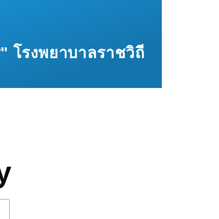
ทร" โรงพยาบาลราชวิถี
mb
y