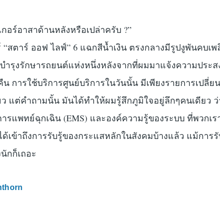
ิ๊กเกอร์อาสาด้านหลังหรือเปล่าครับ ?”
์ “สตาร์ ออฟ ไลฟ์” 6 แฉกสีน้ำเงิน ตรงกลางมีรูปงูพันคบเพล
รบำรุงรักษารถยนต์แห่งหนึ่งหลังจากที่ผมมาแจ้งความประส
น การใช้บริการศูนย์บริการในวันนั้น มีเพียงรายการเปลี่ยน
ว แต่คำถามนั้น มันได้ทำให้ผมรู้สึกภูมิใจอยู่ลึกๆคนเดียว ว
ารแพทย์ฉุกเฉิน (EMS) และองค์ความรู้ของระบบ ที่พวกเรา
ได้เข้าถึงการรับรู้ของกระแสหลักในสังคมบ้างแล้ว แม้การรับร
งนักก็เถอะ
nthorn