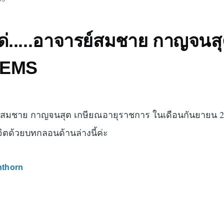
.....อาจารย์สมชาย กาญจนสุต..
น EMS
ย์สมชาย กาญจนสุต เกษียณอายุราชการ ในเดือนกันยายน 255
าจิตด้วยบทกลอนด้านล่างนี้ค่ะ
nthorn