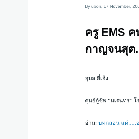
By
ubon
, 17 November, 20
ครู EMS คน
กาญจนสุต...
อุบล ยี่เฮ็ง
ศูนย์กู้ชีพ “นเรนทร” 
อ่าน:
บทกลอน แด่.....