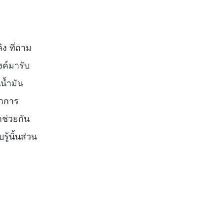
ิง ที่ถาม
งค์มารับ
น้ำมัน
่าการ
ช่วยกัน
ู้นั้นส่วน