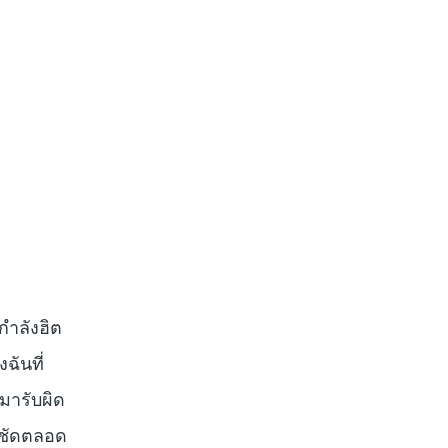
กำลังฮิต
ฉันที่
มารับผิด
งชัดตลอด