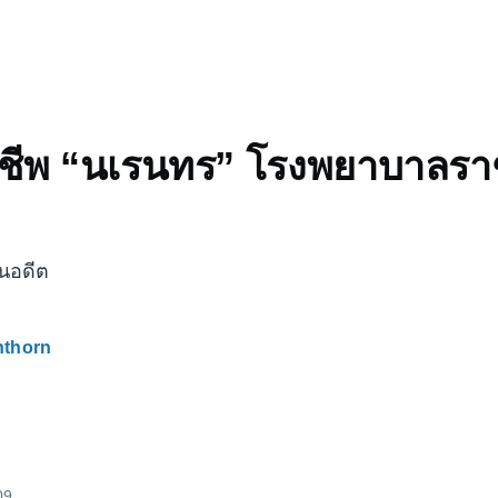
์กู้ชีพ “นเรนทร” โรงพยาบาลราช
นอดีต
nthorn
09