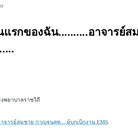
09
แรกของฉัน..........อาจารย์
...
โรงพยาบาลราชวิถี
อาจารย์สมชาย กาญจนสุต....ผู้บุกเบิกงาน EMS