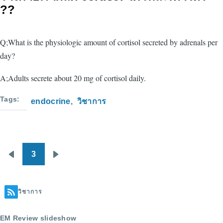
??
Q;What is the physiologic amount of cortisol secreted by adrenals per
day?
A;Adults secrete about 20 mg of cortisol daily.
Tags
endocrine
วิชาการ
3
Pagination
Previous
Next
page
page
วิชาการ
EM Review slideshow