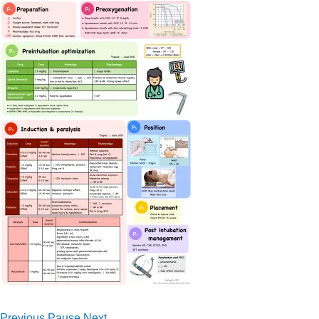
และ
บริการ
Previous
Pause
Next