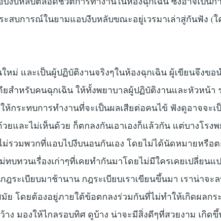
้แอบงีบหลับตลอดชีวิตการทำงานในห้องฉุกเฉิน ซึ่งอาจเป็นก
ประสบการณ์ในยามแอบงีบหลับขณะอยู่เวรมาเล่าสู่กันฟัง (ใค
ม่ และเป็นผู้ปฏิบัติงานจริงๆในห้องฉุกเฉิน ผู้เขียนจึงข
เดียสำหรับคนฉุกเฉิน ให้ทั้งพยาบาลผู้ปฏิบัติงานและหัวหน้า
ให้กระทบการทำงานที่จะเป็นผลเสียต่อคนไข้ ฟังดูอาจจะเ
็นด้วยและไม่เห็นด้วย ก็ตกลงกันเอาเองก็แล้วกัน แต่บางโร
(ไม่รวมพวกที่แอบไปงีบนอนกันเอง โดยไม่ได้นัดหมายหรือ
ใหม่ทบทวนเรื่องเก่าๆที่เคยทำกันมาโดยไม่มีใครเคยเปลี่ยน
เป็นกฎระเบียบมาช้านาน กฎระเบียบเราเขียนขึ้นมา เราน่าจ
้าสมัย โดยต้องอยู่ภายใต้ข้อตกลงร่วมกันที่ไม่ทำให้เกิดผลก
้าง มองให้ไกลรอบทิศ ดูบ้าง น่าจะมีสิ่งดีๆที่สวยงาม เกิดข