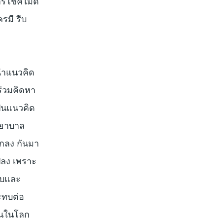
ารโชคไม่ดี
รมี รีบ
อนำแนวคิด
 ร่วมคิดหา
ป็นแนวคิด
งพยาบาล
ตกลง กันมา
แปลง เพราะ
ะลบและ
ระทบต่อ
ึ้นในโลก