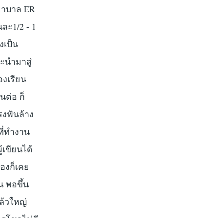
พยาบาล ER
นละ1/2 - 1
งเป็น
ละนำมาสู่
องเรียน
ต่อ ก็
รงฟันล้าง
ที่ทำงาน
้เขียนได้
เองก็เคย
น พอขึ้น
แล้วใหญ่