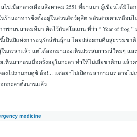
ย้อนไปเมื่อกลางเดือนสิงหาคม 2551 ที่ผ่านมา ผู้เขียนได้มีโอ
ร้านอาหารซึ่งตั้งอยู่ในสวนสัตว์ดุสิต พลันสายตาเหลือบไป
ูปภาพกบขนาดมหึมา ติดไว้กับสโลแกน ที่ว่า “ Year of frog 
ปีนี้เป็นปีแห่งการอนุรักษ์พันธุ์กบ โดยปล่อยกบคืนสู่ธรรมชาต
อยู่ในกะลาแล้ว แต่ได้ออกมามองเห็นประสบการณ์ใหม่ๆ และสิ
คยเห็นมาก่อนเมื่อครั้งอยู่ในกะลา ทำให้ไม่เสียชาติกบ แล้วค
 ลองไปถามกบดูซิ อ้อ!... แต่อย่าไปเปิดกะลาถามนะ อาจไม่เ
กกะลาตั้งนานแล้ว
mergency medicine