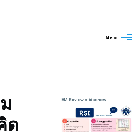
Menu
าม
EM Review slideshow
คิด