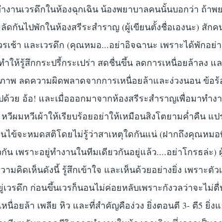
ทำงานเวรดึกในห้องฉุกเฉิน น้องพยาบาลคนนั้นบอกว่า ถ้า
ัดกันไปพักในห้องสรีระสำราญ (ผู้เขียนตั้งชื่อเองนะ) สักค
วรเช้า และเวรดึก (คุณหมอ...อย่าอิจฉานะ เพราะได้พักอย่า
ทำให้รู้สึกกระปรี้กระเปร่า สดชื่นขึ้น ลดการเหนื่อยล้าลง แ
ธิภาพ ลดความผิดพลาดจากการเหนื่อยล้าและง่วงนอน ข้อร้
ด้วย อ้อ! และเมื่อออกมาจากห้องสรีระสำราญเพื่อมาทำงาน
 หวีผมหวีเผ้าให้เรียบร้อยอย่าให้เหมือนสิงโตยามค่ำคืน แป
วคนไข้จะหมดสติโดยไม่รู้ว่าสาเหตุใดกันแน่ (ฝากถึงคุณหมอ
ัน เพราะอยู่ทำงานในทีมเดียวกันอยู่แล้ว....อย่าโกรธล่ะ) ผู
ามคิดเห็นดังนี้ รู้สึกเข้าใจ และเห็นด้วยอย่างยิ่ง เพราะตัว
ยู่เวรดึก ก่อนขึ้นเวรก็นอนไม่ค่อยหลับเพราะกังวลว่าจะไม่ตื่
เหนื่อยล้า เพลีย หิว และที่สำคัญคือง่วง ยิ่งตอนตี 3- ตี5 ยิ่ง