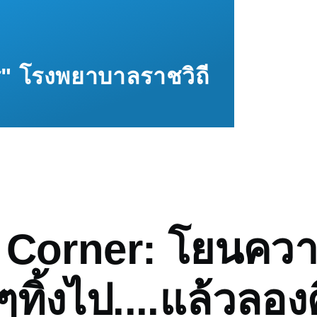
ทร" โรงพยาบาลราชวิถี
mb
 Corner: โยนคว
ๆทิ้งไป....แล้วลอง