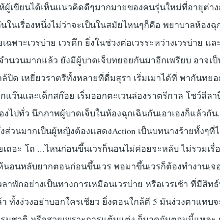
ำให้ผู้เขียนได้เห็นแนวคิดดีๆมากมายของคนรุ่นใหม่ที่อายุต่า
ันในเรื่องหนึ่งไม่ว่าจะเป็นในสมัยไหนๆก็คือ พยาบาลห้องฉุ
ดยเฉพาะเวรบ่าย เวรดึก ยิ่งในช่วงต่อเวรระหว่างเวรบ่าย และเ
นจำนวนมากแล้ว ยังมีผู้บาดเจ็บทยอยกันมาอีกเพรียบ อาจเป
กล้ปิด เหยี่ยวราตรีทั้งหลายที่ดื่มสุรา เริ่มเมาได้ที่ พากันท
่เด็กแว๊นและเด็กสก๊อย เริ่มออกตะเวนล่องราตรีกาล โชว์ลีล
งไปทั่ว นึกภาพผู้บาดเจ็บในห้องฉุกเฉินกันเอาเองก็แล้วกัน..
ส่วนมากเป็นผู้หญิงต้องแสดงAction เป็นบทนางร้ายทั้งๆที่
เถอะ โถ ...ไหนก่อนขึ้นเวรก็นอนไม่ค่อยจะหลับ ไม่รวมเรื่อง
่งผลให้นอนหลับยากตอนก่อนขึ้นเวร พอมาขึ้นเวรก็ต้องทำงานเ
าพักอย่างเป็นทางการเหมือนเวรบ่าย หรือเวรเช้า ที่มีสิทธ์
ล้า ทั้งง่วงอย่าบอกใครเชียว ยิ่งตอนใกล้ตี 5 มันง่วงตาแทบจ
ชาติ หรือสวยเพราะการแต้มแต่ง ก็มาดูกันตอนนี้แหละ 