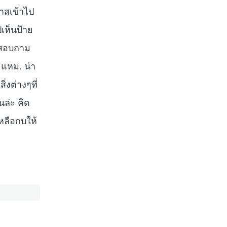
กาสเข้าไป
เห็นป้าย
” สอบถาม
ิ แหม. น่า
่งต่างๆที่
นล่ะ คิด
หลือกบให้