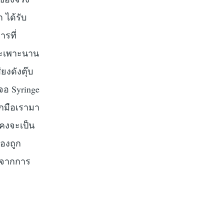
 ได้รับ
ารที่
กระเพาะนาน
ียงดังตุ๊บ
เจอ Syringe
ากมือเรามา
ะคงจะเป็น
้องถูก
็บจากการ