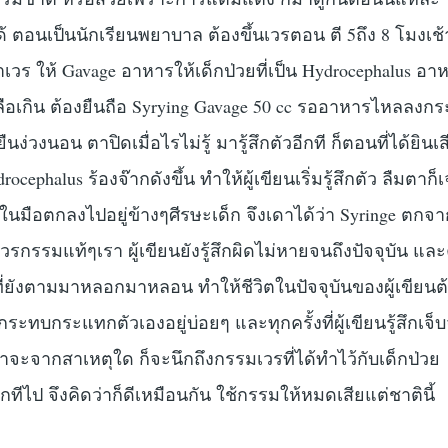
ด้ ตอนเป็นนักเรียนพยาบาล ต้องขึ้นเวรตอน ตี 5ถึง 8 โมงเช้า
วร ให้ Gavage อาหารให้เด็กป่วยที่เป็น Hydrocephalus อาห
ลือเกิน ต้องยืนถือ Syrying Gavage 50 cc รออาหารไหลลง
ืนง่วงนอน ตาปิดเมื่อไรไม่รู้ มารู้สึกตัวอีกที ก็ตอนที่ได้ยินเส
ocephalus ร้องจ๊ากดังขึ้น ทำให้ผู้เขียนเริ่มรู้สึกตัว ลืมตาก็
ู่ในมือตกลงไปอยู่ข้างๆศีรษะเด็ก จึงเดาได้ว่า Syringe ตกจ
เวรกรรมแท้ๆเรา ผู้เขียนยังรู้สึกผิดไม่หายจนถึงปัจจุบัน แล
ที่ยังตามมาหลอกมาหลอน ทำให้ชีวิตในปัจจุบันของผู้เขียนต
ะทบกระแทกตัวเองอยู่บ่อยๆ และทุกครั้งที่ผู้เขียนรู้สึกเจ
จะจากสาเหตุใด ก็จะนึกถึงกรรมเวรที่ได้ทำไว้กับเด็กป่วย
กทีไป จึงคิดว่าก็ดีเหมือนกัน ใช้กรรมให้หมดเสียแต่ชาตินี้