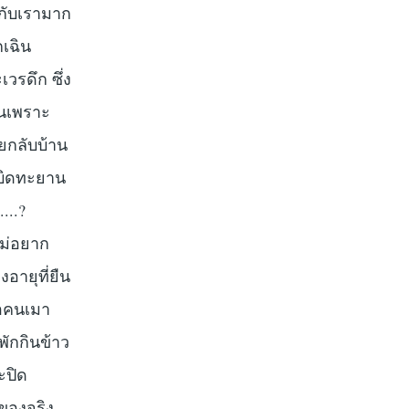
งกับเรามาก
กเฉิน
วรดึก ซึ่ง
็นเพราะ
ยอยกลับบ้าน
าบิดทะยาน
...?
ไม่อยาก
อายุที่ยืน
จอคนเมา
พักกินข้าว
ะปิด
ของจริง